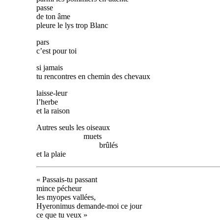
passe
de ton âme
pleure le lys trop Blanc
pars
c’est pour toi
si jamais
tu rencontres en chemin des chevaux
laisse-leur
l’herbe
et la raison
Autres seuls les oiseaux
muets
brûlés
et la plaie
« Passais-tu passant
mince pécheur
les myopes vallées,
Hyeronimus demande-moi ce jour
ce que tu veux »