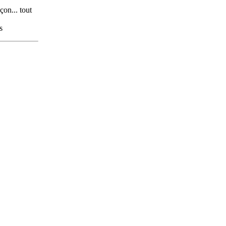
çon... tout
s