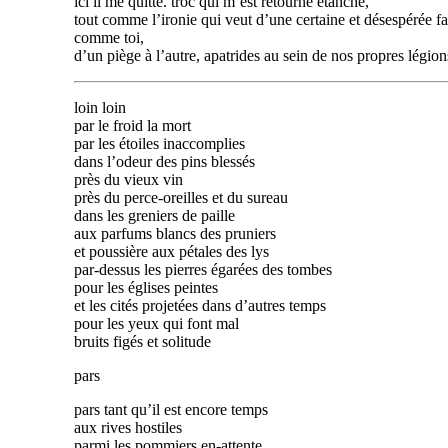
ici il me quitte. troc qui m’est retourné étanche,
tout comme l’ironie qui veut d’une certaine et désespérée fa
comme toi,
d’un piège à l’autre, apatrides au sein de nos propres légion
loin loin
par le froid la mort
par les étoiles inaccomplies
dans l’odeur des pins blessés
près du vieux vin
près du perce-oreilles et du sureau
dans les greniers de paille
aux parfums blancs des pruniers
et poussière aux pétales des lys
par-dessus les pierres égarées des tombes
pour les églises peintes
et les cités projetées dans d’autres temps
pour les yeux qui font mal
bruits figés et solitude
pars
pars tant qu’il est encore temps
aux rives hostiles
parmi les pommiers en-attente