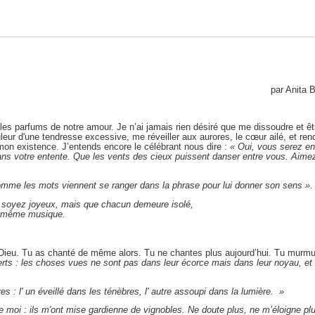
par Anit
ec les parfums de notre amour. Je n’ai jamais rien désiré que me dissoudre et 
uleur d'une tendresse excessive, me réveiller aux aurores, le cœur ailé, et ren
mon existence. J’entends encore le célébrant nous dire :
« Oui, vous serez e
ans votre entente. Que les vents des cieux puissent danser entre vous. Aimez
me les mots viennent se ranger dans la phrase pour lui donner son sens ».
 soyez joyeux, mais que chacun demeure isolé,
la même musique.
re Dieu. Tu as chanté de même alors. Tu ne chantes plus aujourd’hui. Tu murm
ts : les choses vues ne sont pas dans leur écorce mais dans leur noyau, e
 : l' un éveillé dans les ténèbres, l' autre assoupi dans la lumière. »
re moi : ils m'ont mise gardienne de vignobles. Ne doute plus, ne m’éloigne plu