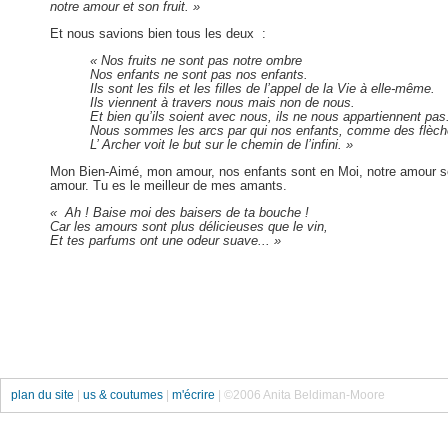
notre amour et son fruit. »
Et nous savions bien tous les deux :
« Nos fruits ne sont pas notre ombre
Nos enfants ne sont pas nos enfants.
Ils sont les fils et les filles de l’appel de la Vie à elle-même.
Ils viennent à travers nous mais non de nous.
Et bien qu’ils soient avec nous, ils ne nous appartiennent pas
Nous sommes les arcs par qui nos enfants, comme des flèche
L’ Archer voit le but sur le chemin de l’infini. »
Mon Bien-Aimé, mon amour, nos enfants sont en Moi, notre amour se dé
amour. Tu es le meilleur de mes amants.
« Ah ! Baise moi des baisers de ta bouche !
Car les amours sont plus délicieuses que le vin,
Et tes parfums ont une odeur suave... »
plan du site
|
us & coutumes
|
m'écrire
| ©2006 Anita Beldiman-Moore