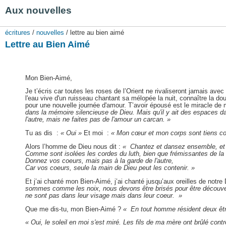
Aux nouvelles
écritures
/
nouvelles
/ lettre au bien aimé
Lettre au Bien Aimé
Mon Bien-Aimé,
Je t’écris car toutes les roses de l’Orient ne rivaliseront jamais av
l'eau vive d'un ruisseau chantant sa mélopée la nuit, connaître la do
pour une nouvelle journée d'amour. T’avoir épousé est le miracle de 
dans la mémoire silencieuse de Dieu. Mais qu'il y ait des espaces d
l'autre, mais ne faites pas de l'amour un carcan. »
Tu as dis :
« Oui »
Et moi :
« Mon cœur et mon corps sont tiens com
Alors l’homme de Dieu nous dit :
« Chantez et dansez ensemble, et
Comme sont isolées les cordes du luth, bien que frémissantes de 
Donnez vos coeurs, mais pas à la garde de l'autre,
Car vos coeurs, seule la main de Dieu peut les contenir. »
Et j’ai chanté mon Bien-Aimé, j’ai chanté jusqu’aux oreilles de not
sommes comme les noix, nous devons être brisés pour être découver
ne sont pas dans leur visage mais dans leur coeur. »
Que me dis-tu, mon Bien-Aimé ?
« En tout homme résident deux êtres
« Oui, le soleil en moi s'est miré. Les fils de ma mère ont brûlé cont