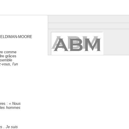
a BELDIMAN-MOORE
être comme
dre grâces
nsemble
-vous, l'un
ures :
« Nous
t les hommes
s . Je suis