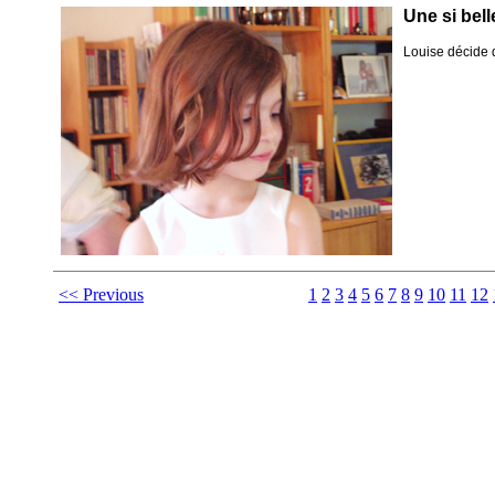
Une si bell
Louise décide de
<< Previous
1
2
3
4
5
6
7
8
9
10
11
12